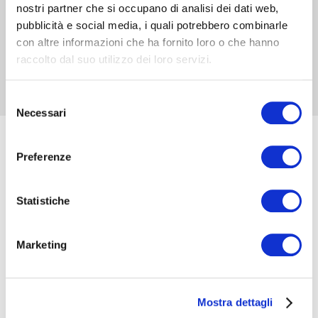
nostri partner che si occupano di analisi dei dati web,
pubblicità e social media, i quali potrebbero combinarle
Oltre a riprodurre musica, Duo ricarica dispositivi
compatibili grazie alle duezone di ricarica wireless
con altre informazioni che ha fornito loro o che hanno
integrate, unendo praticità e stile in un unicoprodotto.
raccolto dal suo utilizzo dei loro servizi.
Selezione
Necessari
del
consenso
Preferenze
Statistiche
Marketing
Mostra dettagli