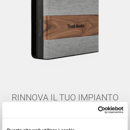
RINNOVA IL TUO IMPIANTO
Con un design unico dalla forma sottile il Model Sub può
essere appoggiato sul pavimento, appeso in verticale ,
nascosto oppure far bella mostra di se in mezzo ai table
book del vostro salotto essendo realizzato con