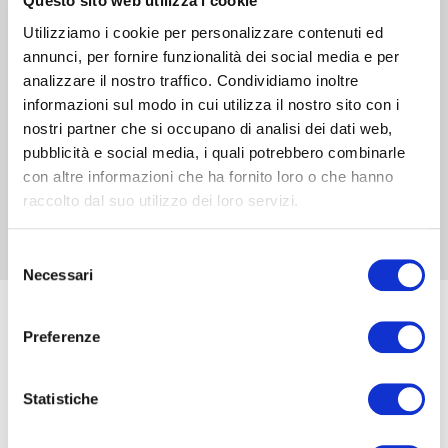
Questo sito web utilizza i cookie
prestigiosi materiali quali il legno abbinato ai tessuti della
Utilizziamo i cookie per personalizzare contenuti ed
danese Gabriel.
Se siete alla ricerca di una gamma bassa più ricca ed un
annunci, per fornire funzionalità dei social media e per
alto valore estetico potete abbinare il Model Sub a
analizzare il nostro traffico. Condividiamo inoltre
qualunque sistema Hi-fi anche non Tivoli grazie
informazioni sul modo in cui utilizza il nostro sito con i
all’ingresso analogico e la connessione tramite mini jack.
nostri partner che si occupano di analisi dei dati web,
E’ il momento di rendere più profonda la vostra
pubblicità e social media, i quali potrebbero combinarle
esperienza di ascolta!
con altre informazioni che ha fornito loro o che hanno
raccolto dal suo utilizzo dei loro servizi.
Selezione
Necessari
del
consenso
Preferenze
Statistiche