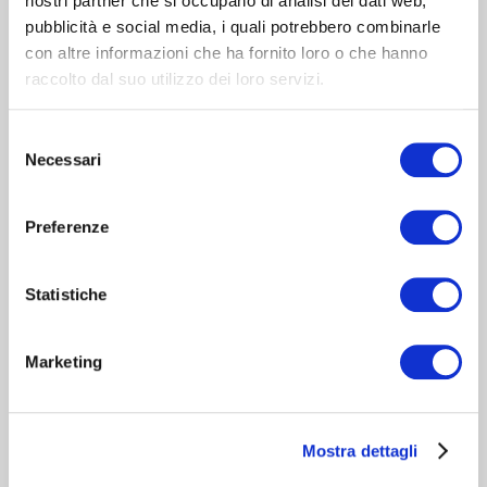
nostri partner che si occupano di analisi dei dati web,
pubblicità e social media, i quali potrebbero combinarle
con altre informazioni che ha fornito loro o che hanno
raccolto dal suo utilizzo dei loro servizi.
Selezione
Necessari
del
consenso
Preferenze
Statistiche
Marketing
QUALITÀ SUDIO
Il segno distintivo del suono degli auricolari Vasa Blå è
dato da un driver e da un amplificatore attentamente
Mostra dettagli
sintonizzati. La combinazione di driver e amplificatore è